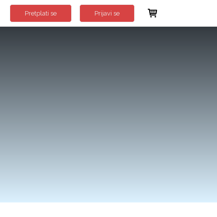
Pretplati se
Prijavi se