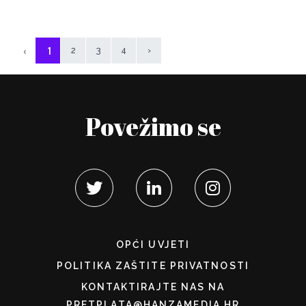
‹
1
2
3
4
›
Povežimo se
OPĆI UVJETI
POLITIKA ZAŠTITE PRIVATNOSTI
KONTAKTIRAJTE NAS NA
PRETPLATA@HANZAMEDIA.HR