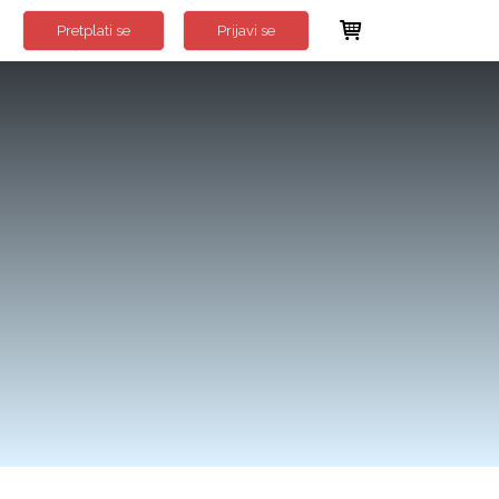
Pretplati se
Prijavi se