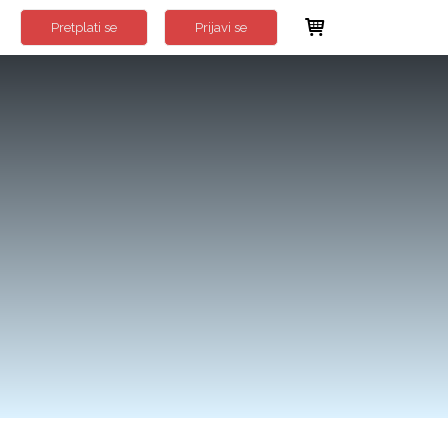
Pretplati se
Prijavi se