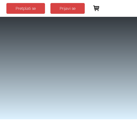
Pretplati se
Prijavi se