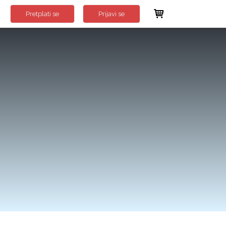
Pretplati se
Prijavi se