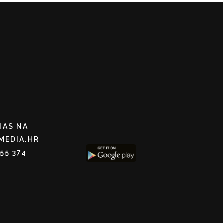
NAS NA
MEDIA.HR
255 374