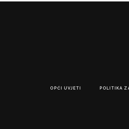
OPĆI UVJETI
POLITIKA Z