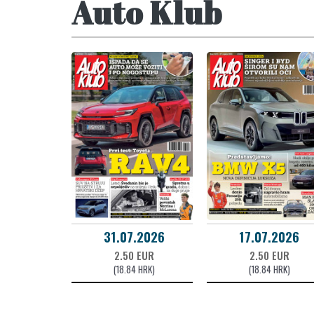
Auto Klub
31.07.2026
17.07.2026
2.50 EUR
2.50 EUR
(18.84 HRK)
(18.84 HRK)