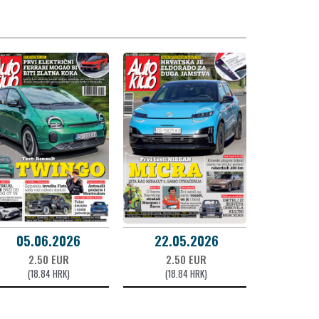
05.06.2026
22.05.2026
2.50 EUR
2.50 EUR
(18.84 HRK)
(18.84 HRK)