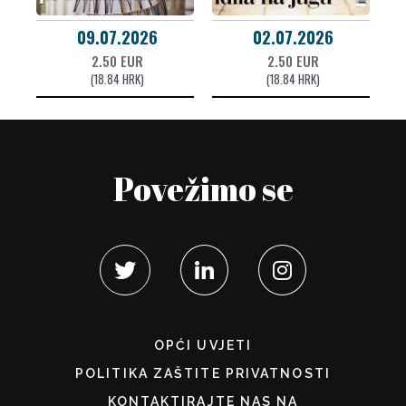
09.07.2026
02.07.2026
2.50 EUR
2.50 EUR
(18.84 HRK)
(18.84 HRK)
Povežimo se
OPĆI UVJETI
POLITIKA ZAŠTITE PRIVATNOSTI
KONTAKTIRAJTE NAS NA