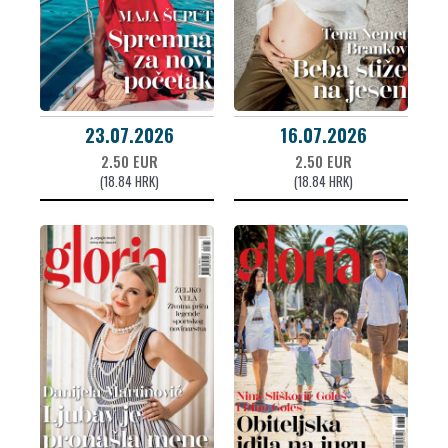
23.07.2026
16.07.2026
2.50 EUR
2.50 EUR
(18.84 HRK)
(18.84 HRK)