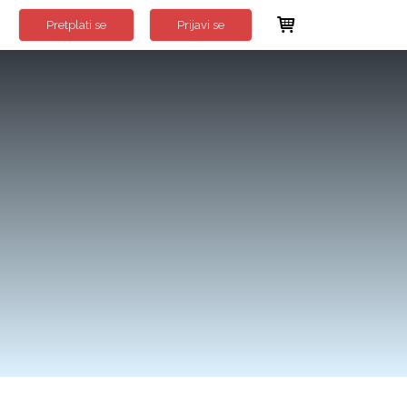
Pretplati se
Prijavi se