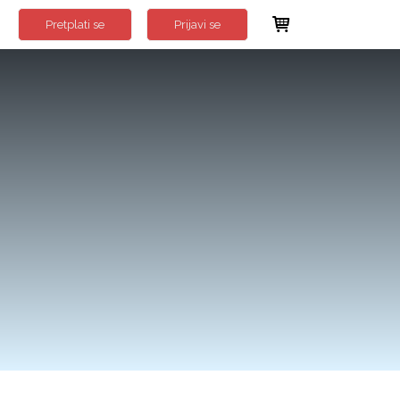
Pretplati se
Prijavi se