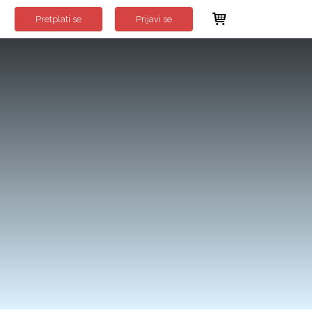
Pretplati se
Prijavi se