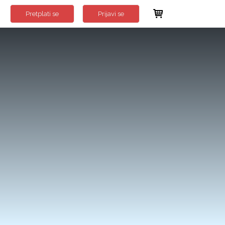
Pretplati se
Prijavi se