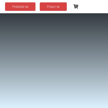
Pretplati se
Prijavi se