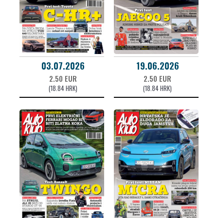
03.07.2026
19.06.2026
2.50 EUR
2.50 EUR
(18.84 HRK)
(18.84 HRK)