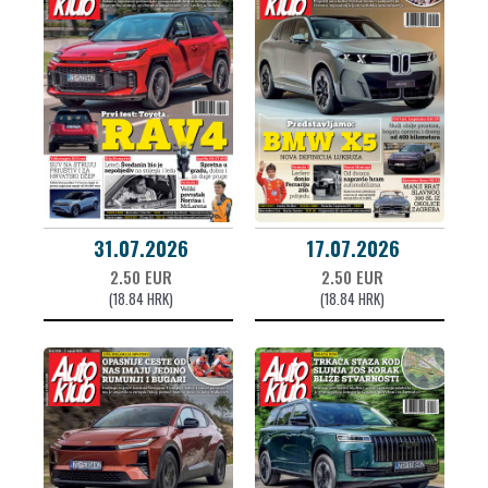
31.07.2026
17.07.2026
2.50 EUR
2.50 EUR
(18.84 HRK)
(18.84 HRK)