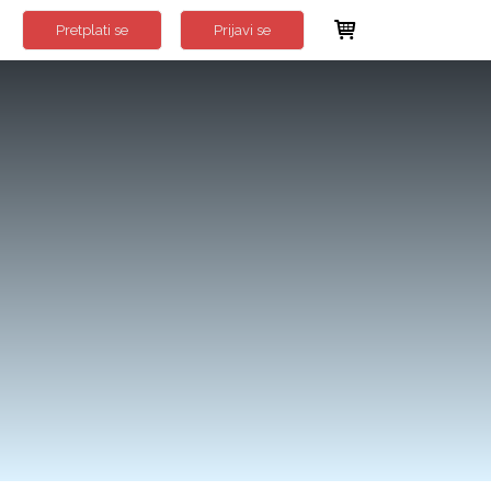
Pretplati se
Prijavi se