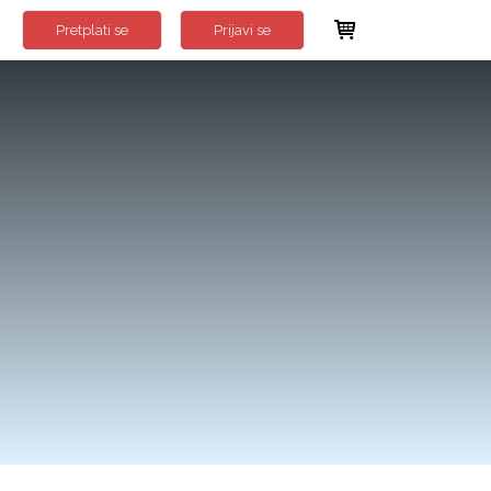
Pretplati se
Prijavi se