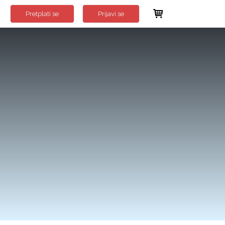
Pretplati se
Prijavi se