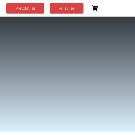
Pretplati se
Prijavi se