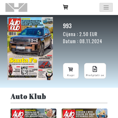
993
Cijena : 2.50 EUR
Datum : 08.11.2024
Kupi
Pretplati se
Auto Klub