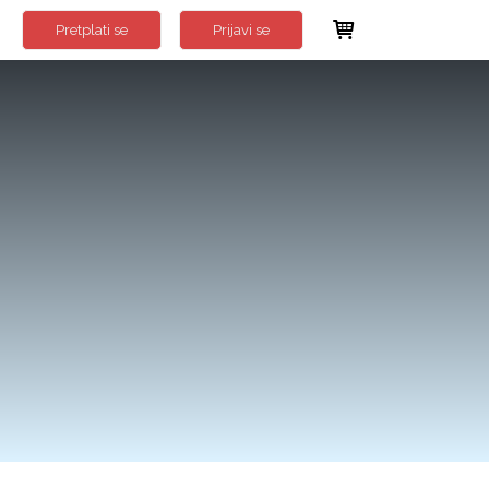
Pretplati se
Prijavi se