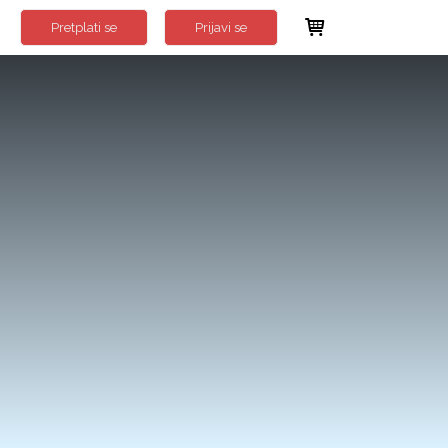
Pretplati se
Prijavi se