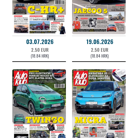
03.07.2026
19.06.2026
2.50 EUR
2.50 EUR
(18.84 HRK)
(18.84 HRK)