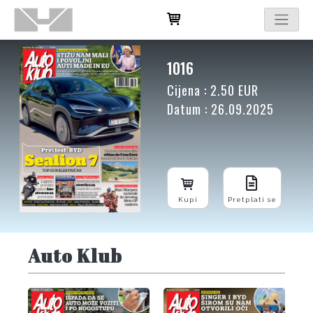
1016
Cijena : 2.50 EUR
Datum : 26.09.2025
Kupi
Pretplati se
Auto Klub