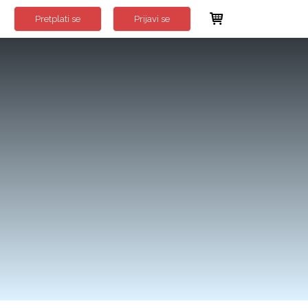
Pretplati se
Prijavi se