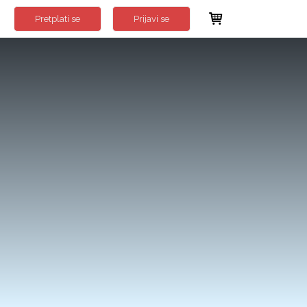
Pretplati se
Prijavi se