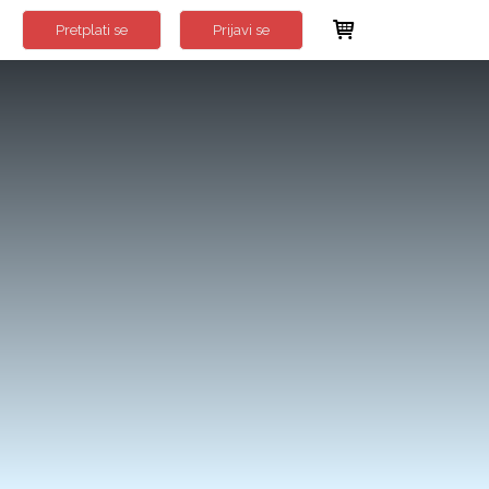
Pretplati se
Prijavi se