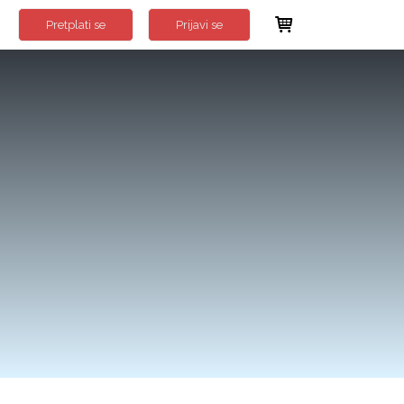
Pretplati se
Prijavi se