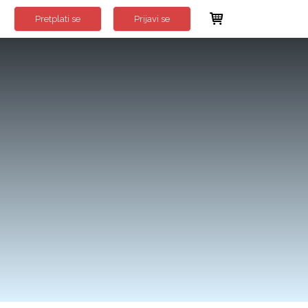
Pretplati se
Prijavi se