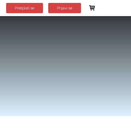
Pretplati se
Prijavi se