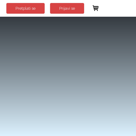
Pretplati se
Prijavi se