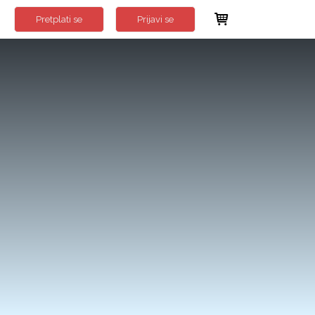
Pretplati se
Prijavi se