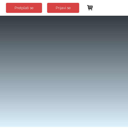
Pretplati se
Prijavi se