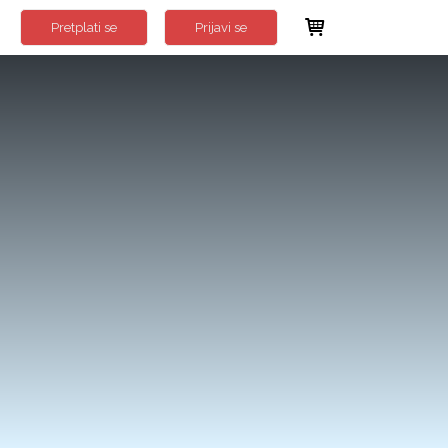
Pretplati se
Prijavi se