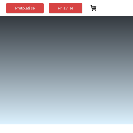
Pretplati se
Prijavi se