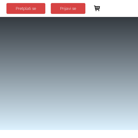
Pretplati se
Prijavi se