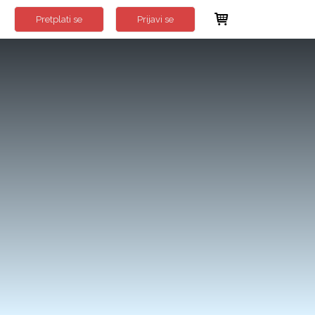
Pretplati se
Prijavi se