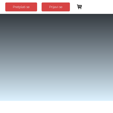
Pretplati se
Prijavi se