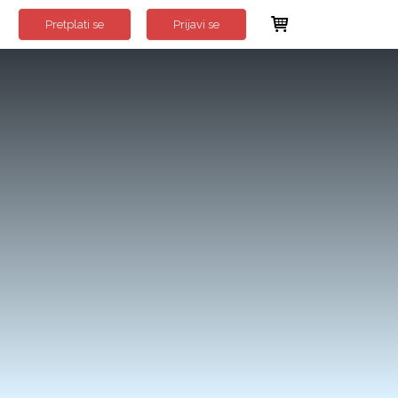
Pretplati se
Prijavi se