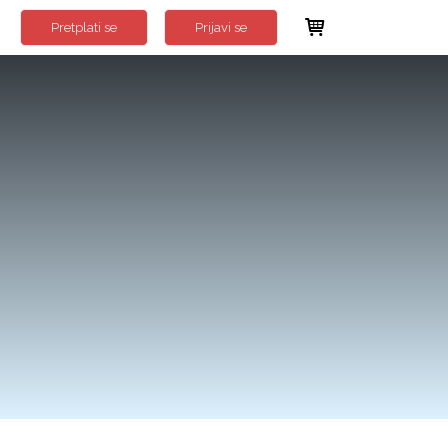
Pretplati se
Prijavi se