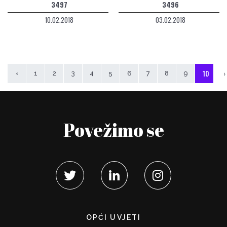
3497
3496
10.02.2018
03.02.2018
10
›
‹
1
2
3
4
5
6
7
8
9
Povežimo se
OPĆI UVJETI