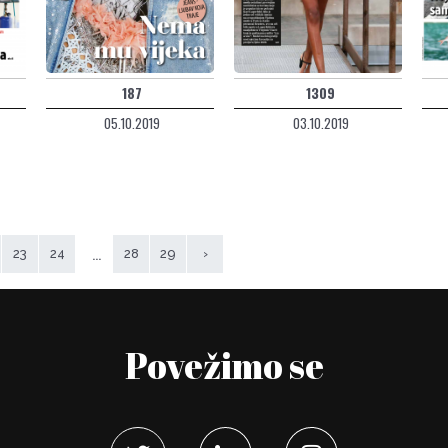
187
1309
05.10.2019
03.10.2019
...
23
24
28
29
›
Povežimo se