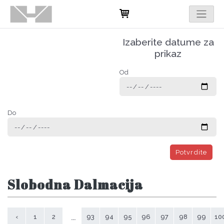
Izaberite datume za
prikaz
Od
Do
Potvrdite
Slobodna Dalmacija
...
‹
1
2
93
94
95
96
97
98
99
10