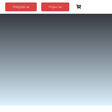
Pretplati se
Prijavi se