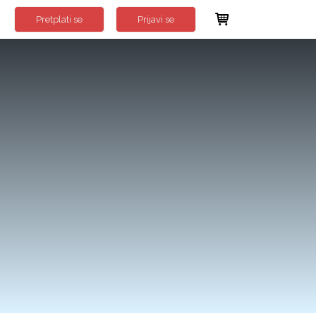
Pretplati se
Prijavi se