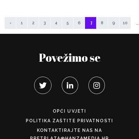
7
...
‹
1
2
3
4
5
6
8
9
10
Povežimo se
OPĆI UVJETI
POLITIKA ZAŠTITE PRIVATNOSTI
KONTAKTIRAJTE NAS NA
PRETPLATA@HANZAMEDIA.HR