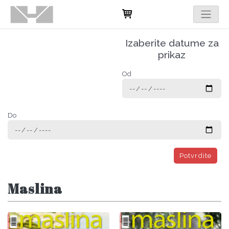
Izaberite datume za
prikaz
Od
Do
Potvrdite
Maslina